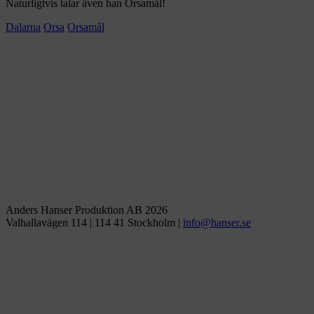
Naturligtvis talar även han Orsamål!
Dalarna
Orsa
Orsamål
Anders Hanser Produktion AB 2026
Valhallavägen 114 | 114 41 Stockholm |
ofni
snah@
es.re