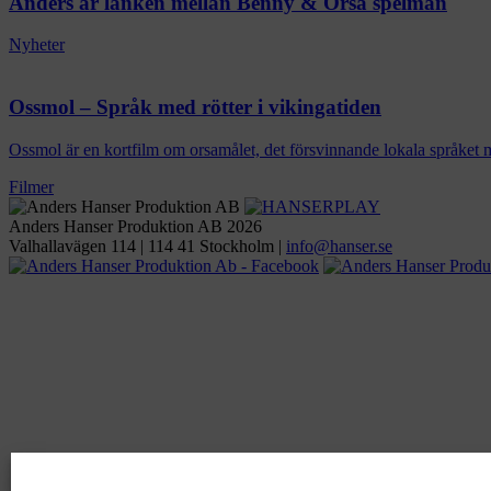
Anders är länken mellan Benny & Orsa spelmän
Nyheter
Ossmol – Språk med rötter i vikingatiden
Ossmol är en kortfilm om orsamålet, det försvinnande lokala språket 
Filmer
Anders Hanser Produktion AB 2026
Valhallavägen 114 | 114 41 Stockholm |
ofni
snah@
es.re