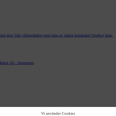
med anor från vikingatiden som talas av några hundratal Orsabor idag.
Vi använder Cookies