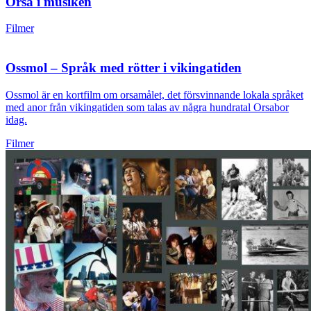
Orsa i musiken
Filmer
Ossmol – Språk med rötter i vikingatiden
Ossmol är en kortfilm om orsamålet, det försvinnande lokala språket
med anor från vikingatiden som talas av några hundratal Orsabor
idag.
Filmer