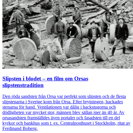
Slipsten i blodet – en film om Orsas
slipstenstradition
Den röda sandsten från Orsa var perfekt som slipsten och de flesta
slipstenarna i Sverige kom från Orsa. Efter brytningen, hackades
stenarna för hand. Ventilationen var dålig i hackstugorna och
dödligheten var mycket stor, männen blev sällan mer än 40 år. Av
orsasandsten framställdes även portaler och fasadsten till en del
kyrkor och bankhus som t. ex. Centralposthuset i Stockholm, ritat av
Ferdinand Boberg.