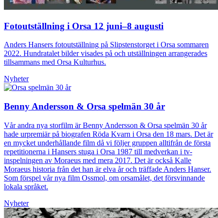
Fotoutställning i Orsa 12 juni–8 augusti
Anders Hansers fotoutställning på Slipstenstorget i Orsa sommaren
2022. Hundratalet bilder visades på och utställningen arrangerades
tillsammans med Orsa Kulturhus.
Nyheter
Benny Andersson & Orsa spelmän 30 år
Vår andra nya storfilm är Benny Andersson & Orsa spelmän 30 år
hade urpremiär på biografen Röda Kvarn i Orsa den 18 mars. Det är
en mycket underhållande film då vi följer gruppen alltifrån de första
repetitionerna i Hansers stuga i Orsa 1987 till medverkan i tv-
inspelningen av Moraeus med mera 2017. Det är också Kalle
Moraeus historia från det han är elva år och träffade Anders Hanser.
Som förspel vår nya film Ossmol, om orsamålet, det försvinnande
lokala språket.
Nyheter