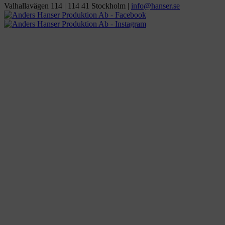
Valhallavägen 114 | 114 41 Stockholm |
ofni
snah@
es.re