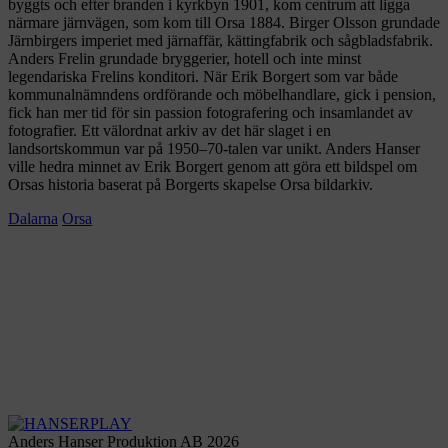
byggts och efter branden i kyrkbyn 1901, kom centrum att ligga
närmare järnvägen, som kom till Orsa 1884. Birger Olsson grundade
Järnbirgers imperiet med järnaffär, kättingfabrik och sågbladsfabrik.
Anders Frelin grundade bryggerier, hotell och inte minst
legendariska Frelins konditori. När Erik Borgert som var både
kommunalnämndens ordförande och möbelhandlare, gick i pension,
fick han mer tid för sin passion fotografering och insamlandet av
fotografier. Ett välordnat arkiv av det här slaget i en
landsortskommun var på 1950–70-talen var unikt. Anders Hanser
ville hedra minnet av Erik Borgert genom att göra ett bildspel om
Orsas historia baserat på Borgerts skapelse Orsa bildarkiv.
Dalarna
Orsa
Anders Hanser Produktion AB 2026