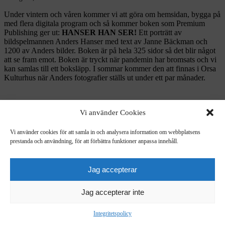
Under vintern och våren kommer vi att göra om hemsidan, bygga på
med flera digitala program och så kommer boken som Premium
Publishing ger ut:
HANSER HAN SER!
Ett porträtt av
bildspelmannen Anders Hanser med text av Janne Bäckman och
1200 av Anders bilder. Boken är på hela 325 sidor så det blir något
att se fram emot. Boken är tryckt när pandemin har bromsats och vi
kan samlas till ett boksläpp. I sommar kommer den att finnas i Orsa
Kulturhus när Anders fotografier ställs ut under ett par månader.
Vi använder Cookies
Janne Bäckman
Vi använder cookies för att samla in och analysera information om webbplatsens
prestanda och användning, för att förbättra funktioner anpassa innehåll.
Anders Hanser Produktion AB 2026
Valhallavägen 114 | 114 41 Stockholm |
ofni
snah@
es.re
Jag accepterar
Jag accepterar inte
Integritetspolicy