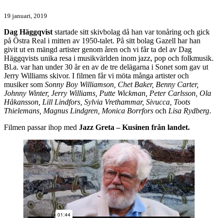
19 januari, 2019
Dag Häggqvist
startade sitt skivbolag då han var tonåring och gick
på Östra Real i mitten av 1950-talet. På sitt bolag Gazell har han
givit ut en mängd artister genom åren och vi får ta del av Dag
Häggqvists unika resa i musikvärlden inom jazz, pop och folkmusik.
Bl.a. var han under 30 år en av de tre delägarna i Sonet som gav ut
Jerry Williams skivor. I filmen får vi möta många artister och
musiker som
Sonny Boy Williamson, Chet Baker, Benny Carter,
Johnny Winter, Jerry Williams, Putte Wickman, Peter Carlsson, Ola
Håkansson, Lill Lindfors, Sylvia Vrethammar, Sivucca, Toots
Thielemans, Magnus Lindgren, Monica Borrfors
och
Lisa Rydberg
.
Filmen passar ihop med
Jazz Greta – Kusinen från landet.