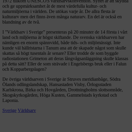
1972 tillkom UNESCO:s världsarvskonvention. Syftet är att skydda
och ge uppmärksamhet åt de mest värdefulla kultur- och
naturmiljöerna i världen. De utökas varje år. De allra flesta är
kulturarv men det finns även många naturarv. En del är också en
blandning av de två.
I ”Världsarv i Sverige” presenteras på 20 minuter de 14 första i vårt
land och miljöerna är högst skiftande. De svenska världsarven har
nämligen en enorm spännvidd, både tids- och miljömässigt. Inte
kunde väl hällristarna i Tanum ana att de skapade något som skulle
skattas så högt tusentals år senare? Eller trodde de som byggde
radiostationen Grimeton att deras långvågsanläggning skulle klassas
på detta sätt? Eller de som strävade i Engelsbergs bruk eller i Falun
och Kopparbergslagen?
De övriga världsarven i Sverige är Struves meridianbåge, Södra
Ölands odlingslandskap, Hansastaden Visby, Örlogsstaden
Karlskrona, Birka och Hovgården, Drottningholms slottsområde,
Skogskyrkogården, Höga Kusten, Gammelstads kyrkstad och
Laponia.
Sverige
Världsarv