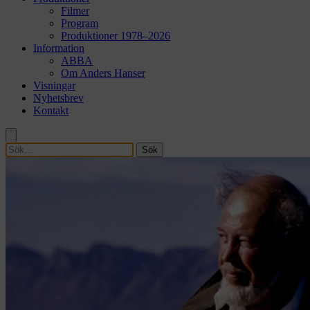
Filmer
Program
Produktioner 1978–2026
Information
ABBA
Om Anders Hanser
Visningar
Nyhetsbrev
Kontakt
Sök