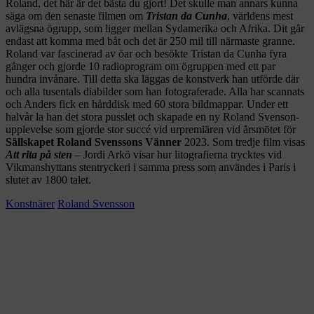
Roland, det här är det bästa du gjort! Det skulle man annars kunna
säga om den senaste filmen om
Tristan da Cunha
, världens mest
avlägsna ögrupp, som ligger mellan Sydamerika och Afrika. Dit går
endast att komma med båt och det är 250 mil till närmaste granne.
Roland var fascinerad av öar och besökte Tristan da Cunha fyra
gånger och gjorde 10 radioprogram om ögruppen med ett par
hundra invånare. Till detta ska läggas de konstverk han utförde där
och alla tusentals diabilder som han fotograferade. Alla har scannats
och Anders fick en hårddisk med 60 stora bildmappar. Under ett
halvår la han det stora pusslet och skapade en ny Roland Svenson-
upplevelse som gjorde stor succé vid urpremiären vid årsmötet för
Sällskapet Roland Svenssons Vänner
2023. Som tredje film visas
Att rita på sten
– Jordi Arkö visar hur litografierna trycktes vid
Vikmanshyttans stentryckeri i samma press som användes i Paris i
slutet av 1800 talet.
Konstnärer
Roland Svensson