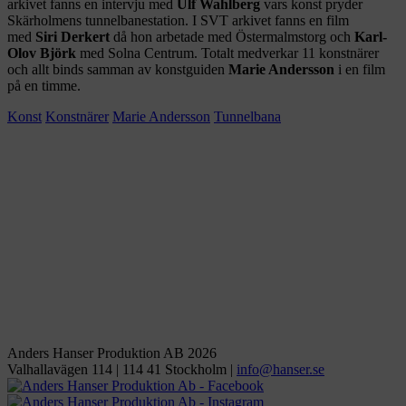
arkivet fanns en intervju med
Ulf Wahlberg
vars konst pryder
Skärholmens tunnelbanestation. I SVT arkivet fanns en film
med
Siri Derkert
då hon arbetade med Östermalmstorg och
Karl-
Olov Björk
med Solna Centrum. Totalt medverkar 11 konstnärer
och allt binds samman av konstguiden
Marie Andersson
i en film
på en timme.
Konst
Konstnärer
Marie Andersson
Tunnelbana
Anders Hanser Produktion AB 2026
Valhallavägen 114 | 114 41 Stockholm |
ofni
snah@
es.re