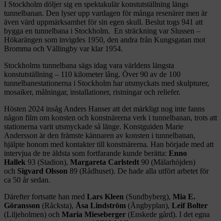
I Stockholm döljer sig en spektakulär konstutställning längs
tunnelbanan. Den lyser upp vardagen för många resenärer men är
även värd uppmärksamhet för sin egen skull. Beslut togs 941 att
bygga en tunnelbana i Stockholm. En sträckning var Slussen –
Hökarängen som invigdes 1950, den andra från Kungsgatan mot
Bromma och Vällingby var klar 1954.
Stockholms tunnelbana sägs idag vara världens längsta
konstutställning – 110 kilometer lång. Över 90 av de 100
tunnelbanestationerna i Stockholm har utsmyckats med skulpturer,
mosaiker, målningar, installationer, ristningar och reliefer.
Hösten 2024 insåg Anders Hanser att det märkligt nog inte fanns
någon film om konsten och konstnärerna verk i tunnelbanan, trots att
stationerna varit utsmyckade så länge. Konstguiden Marie
Andersson är den främste kännaren av konsten i tunnelbanan,
hjälpte honom med kontakter till konstnärerna. Han började med att
intervjua de tre äldsta som fortfarande kunde berätta:
Enno
Hallek
93 (Stadion),
Margareta Carlstedt
90 (Mälarhöjden)
och
Sigvard Olsson
89 (Rådhuset). De hade alla utfört arbetet för
ca 50 år sedan.
Därefter fortsatte han med
Lars Kleen
(Sundbyberg),
Mia E.
Göransson
(Råcksta),
Åsa Lindström
(Ängbyplan),
Leif Bolter
(Liljeholmen) och
Maria Mieseberger
(Enskede gård). I det egna