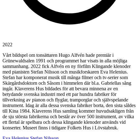
2022
Vårt bildspel om tonsättaren Hugo Alfvén hade premiär i
Grünewaldsalen 1991 och programmet har visats in alla möjliga
sammanhang. 2022 fick Alfvén en ny förfilm Klingande klenoder
med pianisten Stefan Nilsson och musikforskaren Eva Helenius.
Stefan har komponerat musik till många filmer och tv-serier som
Skärgårdsdoktorn och Såsom i himmelen där bl.a. Gabriellas sång
ingår. Klaverens Hus bildades för att bevara minnena av en
betydande svenska industri med ett par hundra fabriker för
tillverkning av pianon och flyglar, tramporglar och självspelande
instrument. Idag är alla dessa svenska fabriker borta, den sista såldes
till Kina 1984. Klaverens Hus samling kommer huvudsakligen från
de sju största fabrikerna och består av över 500 instrument, av vilka
ett flertal är spelbara och dessa klingande klenoder används vid
konserter. Museet finns i tidigare Folkets Hus i Lövstabruk.
Eva Helenius
Stefan Nilsson