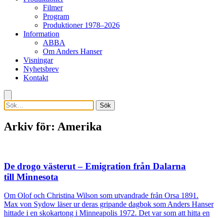
Filmer
Program
Produktioner 1978–2026
Information
ABBA
Om Anders Hanser
Visningar
Nyhetsbrev
Kontakt
Sök
Arkiv för: Amerika
De drogo västerut – Emigration från Dalarna
till Minnesota
Om Olof och Christina Wilson som utvandrade från Orsa 1891.
Max von Sydow läser ur deras gripande dagbok som Anders Hanser
hittade i en skokartong i Minneapolis 1972. Det var som att hitta en