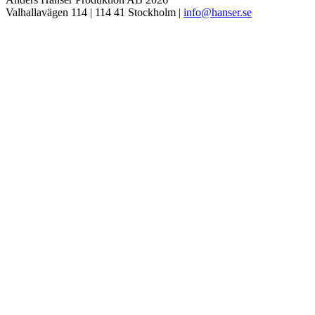
Valhallavägen 114 | 114 41 Stockholm |
ofni
snah@
es.re