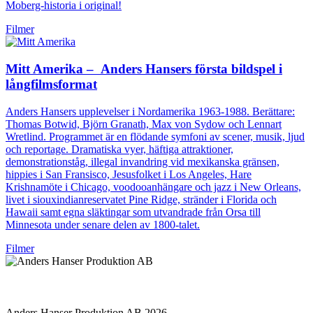
Moberg-historia i original!
Filmer
Mitt Amerika – Anders Hansers första bildspel i
långfilmsformat
Anders Hansers upplevelser i Nordamerika 1963-1988. Berättare:
Thomas Botwid, Björn Granath, Max von Sydow och Lennart
Wretlind. Programmet är en flödande symfoni av scener, musik, ljud
och reportage. Dramatiska vyer, häftiga attraktioner,
demonstrationståg, illegal invandring vid mexikanska gränsen,
hippies i San Fransisco, Jesusfolket i Los Angeles, Hare
Krishnamöte i Chicago, voodooanhängare och jazz i New Orleans,
livet i siouxindianreservatet Pine Ridge, stränder i Florida och
Hawaii samt egna släktingar som utvandrade från Orsa till
Minnesota under senare delen av 1800-talet.
Filmer
Anders Hanser Produktion AB 2026